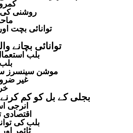
کمرو
روشنی کی ش
ماحو
توانائی بچت اور
توانائی بچانے و
بلب استعمال
بلب
موشن سینسرز سے 
غیر ضرور
خر
بجلی کے بل کو کم کرنے 
انرجی اس
اقتصادی ت
بلب کی توان
ٹائمر او