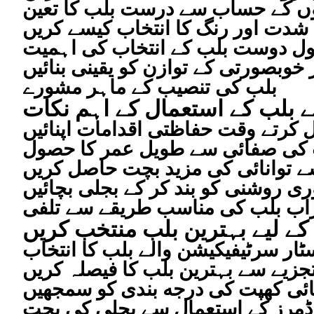
ں کے حساب سے درست بلب کا تعین
دت اور رنگ کا انتخاب کیسے کریں
ل دوست بلب کے انتخاب کی اہمیت
 خوبصورتی کے توازن کو یقینی بنائیں
بلب کی تنصیب کے ماہر مشورے
الے بلب کے استعمال کے اہم نکات
 کرتے وقت حفاظتی اقدامات اپنائیں
 کی صفائی سے طویل عمر کا حصول
توانائی کی مزید بچت حاصل کریں
ی روشنی کو بند کر کے بجلی بچائیں
اب بلب کی مناسب طریقے سے تلفی
کے لیے بہترین بلب منتخب کریں
ٹار سرٹیفیکیشن والے بلب کا انتخاب
جزیے سے بہترین بلب کا فیصلہ کریں
ائی کھپت کی درجه بندی کو سمجھیں
ر ڈمرز کے استعمال سے بجلی کی بچت